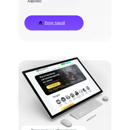
Аэролос
🔥
Хочу такой